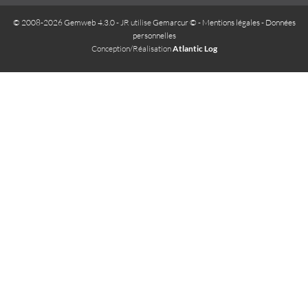
© 2008-2026 Gemweb 4.3.0
- JR utilise
Gemarcur ©
-
Mentions légales
-
Données
personnelles
Conception/Réalisation
Atlantic Log