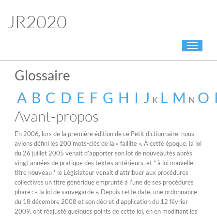
JR2020
Toggle
navigati
Glossaire
A
B
C
D
E
F
G
H
I
J
L
M
O
K
N
Avant-propos
En 2006, lors de la première édition de ce Petit dictionnaire, nous
avions défini les 200 mots-clés de la « faillite ». À cette époque, la loi
du 26 juillet 2005 venait d’apporter son lot de nouveautés après
vingt années de pratique des textes antérieurs, et * à loi nouvelle,
titre nouveau * le Législateur venait d’attribuer aux procédures
collectives un titre générique emprunté à l’une de ses procédures
phare : « la loi de sauvegarde ». Depuis cette date, une ordonnance
du 18 décembre 2008 et son décret d’application du 12 février
2009, ont réajusté quelques points de cette loi, en en modifiant les