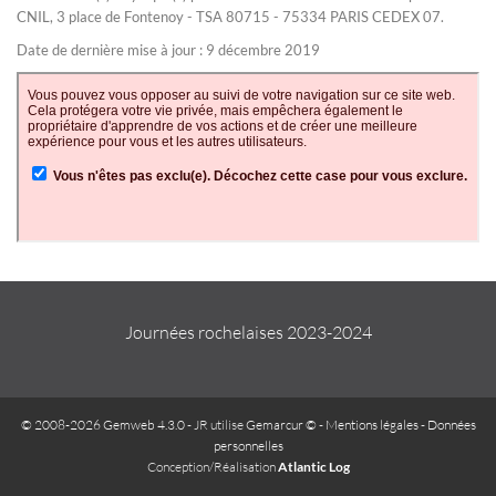
CNIL, 3 place de Fontenoy - TSA 80715 - 75334 PARIS CEDEX 07.
Date de dernière mise à jour : 9 décembre 2019
Journées rochelaises 2023-2024
© 2008-2026 Gemweb 4.3.0
- JR utilise
Gemarcur ©
-
Mentions légales
-
Données
personnelles
Conception/Réalisation
Atlantic Log