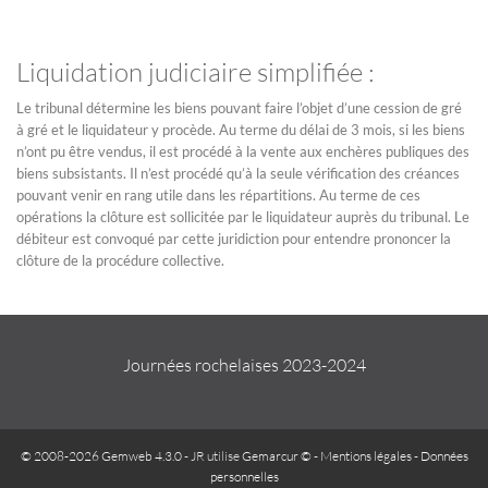
Liquidation judiciaire simplifiée :
Le tribunal détermine les biens pouvant faire l’objet d’une cession de gré
à gré et le liquidateur y procède. Au terme du délai de 3 mois, si les biens
n’ont pu être vendus, il est procédé à la vente aux enchères publiques des
biens subsistants. Il n’est procédé qu’à la seule vérification des créances
pouvant venir en rang utile dans les répartitions. Au terme de ces
opérations la clôture est sollicitée par le liquidateur auprès du tribunal. Le
débiteur est convoqué par cette juridiction pour entendre prononcer la
clôture de la procédure collective.
Journées rochelaises 2023-2024
© 2008-2026 Gemweb 4.3.0
- JR utilise
Gemarcur ©
-
Mentions légales
-
Données
personnelles