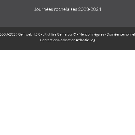
Journées rochelaises 2023-2024
2008-2026 Gemweb 4.3.0
- JR utilise
Gemarcur ©
-
Mentions légales
-
Données personnel
Conception/Réalisation
Atlantic Log