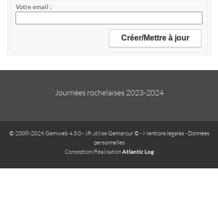
Votre email
Journées rochelaises 2023-2024
© 2008-2026 Gemweb 4.3.0
- JR utilise
Gemarcur ©
-
Mentions légales
-
Données
personnelles
Conception/Réalisation
Atlantic Log