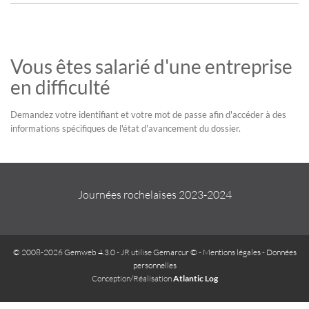
Vous êtes salarié d'une entreprise
en difficulté
Demandez votre identifiant et votre mot de passe afin d'accéder à des
informations spécifiques de l'état d'avancement du dossier.
Journées rochelaises 2023-2024
© 2008-2026 Gemweb 4.3.0
- JR utilise
Gemarcur ©
-
Mentions légales
-
Données
personnelles
Conception/Réalisation
Atlantic Log