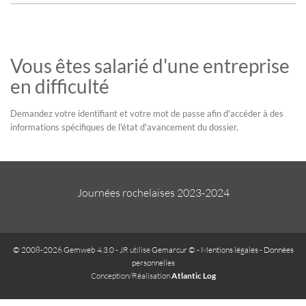
Vous êtes salarié d'une entreprise
en difficulté
Demandez votre identifiant et votre mot de passe afin d'accéder à des
informations spécifiques de l'état d'avancement du dossier.
Journées rochelaises 2023-2024
© 2008-2026 Gemweb 4.3.0
- JR utilise
Gemarcur ©
-
Mentions légales
-
Données
personnelles
Conception/Réalisation
Atlantic Log