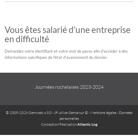
Vous êtes salarié d'une entreprise
en difficulté
Demandez votre identifiant et votre mot de passe afin d'accéder à des
informations spécifiques de l'état d'avancement du dossier.
Journées rochelaises 2023-2024
© 2008-2026 Gemweb 4.3.0
- JR utilise
Gemarcur ©
-
Mentions légales
-
Données
personnelles
Conception/Réalisation
Atlantic Log