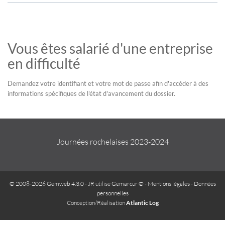
Vous êtes salarié d'une entreprise
en difficulté
Demandez votre identifiant et votre mot de passe afin d'accéder à des
informations spécifiques de l'état d'avancement du dossier.
Journées rochelaises 2023-2024
© 2008-2026 Gemweb 4.3.0
- JR utilise
Gemarcur ©
-
Mentions légales
-
Données
personnelles
Conception/Réalisation
Atlantic Log