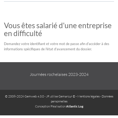
Vous êtes salarié d'une entreprise
en difficulté
Demandez votre identifiant et votre mot de passe afin d'accéder à des
informations spécifiques de l'état d'avancement du dossier.
Journées rochelaises 2023-2024
© 2008-2026 Gemweb 4.3.0
- JR utilise
Gemarcur ©
-
Mentions légales
-
Données
personnelles
Conception/Réalisation
Atlantic Log