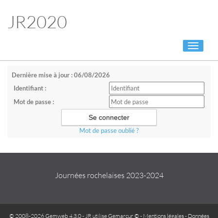
JR2020
Toggle
navigati
Dernière mise à jour : 06/08/2026
Identifiant :
Mot de passe :
Mot de passe oublié ?
Journées rochelaises 2023-2024
© 2008-2026 Gemweb 4.3.0
- JR utilise
Gemarcur ©
-
Mentions légales
-
Données