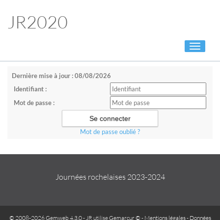
JR2020
Toggle
navigati
Dernière mise à jour : 08/08/2026
Identifiant :
Mot de passe :
Mot de passe oublié ?
Journées rochelaises 2023-2024
© 2008-2026 Gemweb 4.3.0
- JR utilise
Gemarcur ©
-
Mentions légales
-
Données