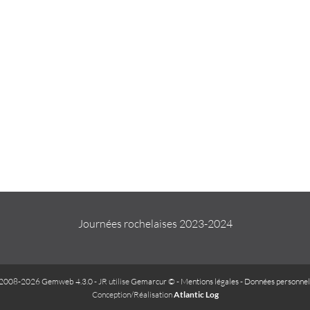
Journées rochelaises 2023-2024
2008-2026 Gemweb 4.3.0
- JR utilise
Gemarcur ©
-
Mentions légales
-
Données personnel
Conception/Réalisation
Atlantic Log