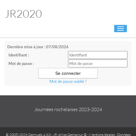
JR2020
Toggle
navigati
Dernière mise à jour : 07/08/2026
Identifiant :
Mot de passe :
Mot de passe oublié ?
Journées rochelaises 2023-2024
© 2008-2026 Gemweb 4.3.0
- JR utilise
Gemarcur ©
-
Mentions légales
-
Données