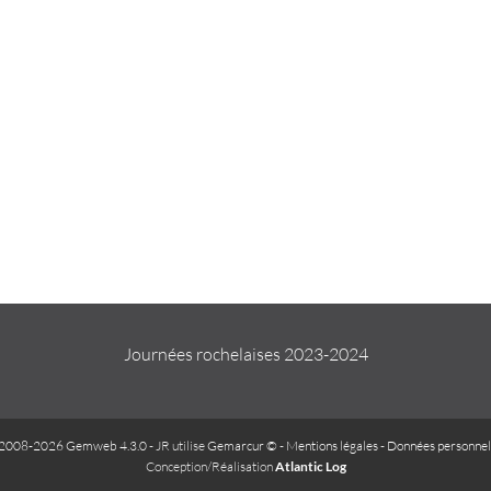
Journées rochelaises 2023-2024
2008-2026 Gemweb 4.3.0
- JR utilise
Gemarcur ©
-
Mentions légales
-
Données personnel
Conception/Réalisation
Atlantic Log