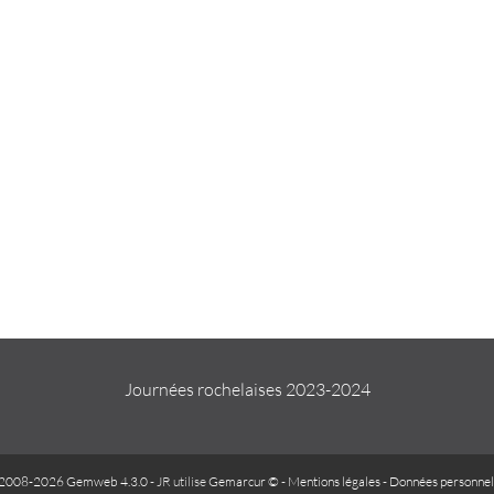
Journées rochelaises 2023-2024
2008-2026 Gemweb 4.3.0
- JR utilise
Gemarcur ©
-
Mentions légales
-
Données personnel