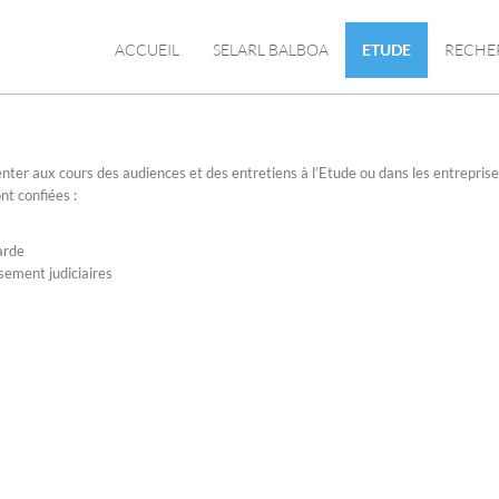
ACCUEIL
SELARL BALBOA
ETUDE
RECHE
senter aux cours des audiences et des entretiens à l’Etude ou dans les entreprise
ont confiées :
arde
sement judiciaires