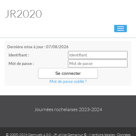
JR2020
Toggle
navigati
Dernière mise à jour : 07/08/2026
Identifiant :
Mot de passe :
Mot de passe oublié ?
Journées rochelaises 2023-2024
© 2008-2026 Gemweb 4.3.0
- JR utilise
Gemarcur ©
-
Mentions légales
-
Données