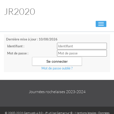
JR2020
Toggle
navigati
Dernière mise à jour : 10/08/2026
Identifiant :
Mot de passe :
Mot de passe oublié ?
Journées rochelaises 2023-2024
© 2008-2026 Gemweb 4.3.0
- JR utilise
Gemarcur ©
-
Mentions légales
-
Données