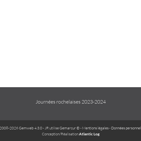
Journées rochelaises 2023-2024
2008-2026 Gemweb 4.3.0
- JR utilise
Gemarcur ©
-
Mentions légales
-
Données personnel
Conception/Réalisation
Atlantic Log