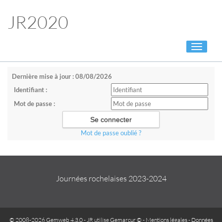
JR2020
Toggle
navigati
Dernière mise à jour : 08/08/2026
Identifiant :
Mot de passe :
Mot de passe oublié ?
Journées rochelaises 2023-2024
© 2008-2026 Gemweb 4.3.0
- JR utilise
Gemarcur ©
-
Mentions légales
-
Données