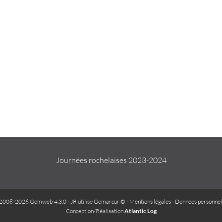
Journées rochelaises 2023-2024
2008-2026 Gemweb 4.3.0
- JR utilise
Gemarcur ©
-
Mentions légales
-
Données personnel
Conception/Réalisation
Atlantic Log