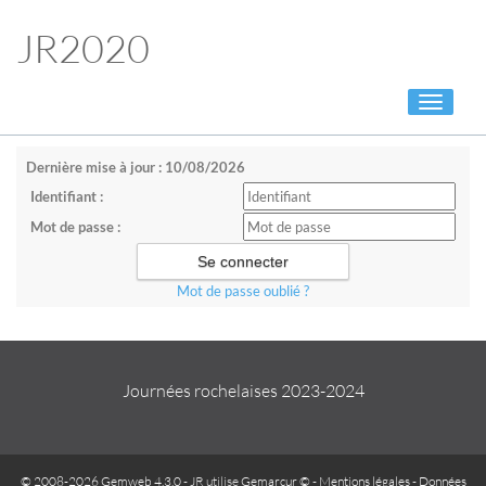
JR2020
Toggle
navigati
Dernière mise à jour : 10/08/2026
Identifiant :
Mot de passe :
Mot de passe oublié ?
Journées rochelaises 2023-2024
© 2008-2026 Gemweb 4.3.0
- JR utilise
Gemarcur ©
-
Mentions légales
-
Données