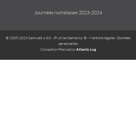
Journées rochelaises 2023-2024
© 2008-2026 Gemweb 4.3.0
- JR utilise
Gemarcur ©
-
Mentions légales
-
Données
personnelles
Conception/Réalisation
Atlantic Log