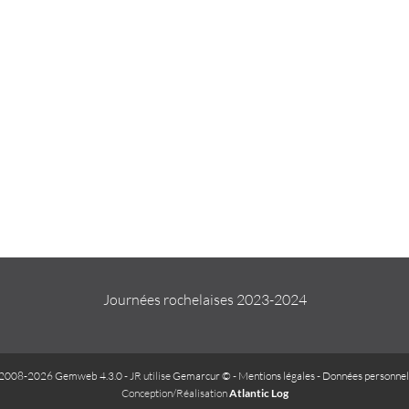
Journées rochelaises 2023-2024
2008-2026 Gemweb 4.3.0
- JR utilise
Gemarcur ©
-
Mentions légales
-
Données personnel
Conception/Réalisation
Atlantic Log