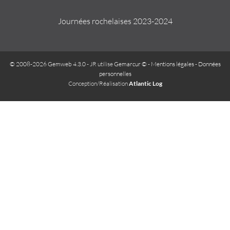
Journées rochelaises 2023-2024
© 2008-2026 Gemweb 4.3.0
- JR utilise
Gemarcur ©
-
Mentions légales
-
Données
personnelles
Conception/Réalisation
Atlantic Log