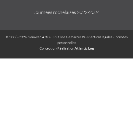
Journées rochelaises 2023-2024
© 2008-2026 Gemweb 4.3.0
- JR utilise
Gemarcur ©
-
Mentions légales
-
Données
personnelles
Conception/Réalisation
Atlantic Log