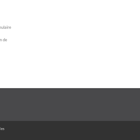
mulaire
on de
les