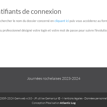
tifiants de connexion
 rechercher le nom du dossier concerné en
cliquant ici
puis vous accéderez au for
u professionnel désigné votre login et votre mot de passe pour suivre l'évoluti
Journées rochelaises 2023-2024
2008-2026 Gemweb 4.3.0
- JR utilise
Gemarcur ©
-
Mentions légales
-
Données personnel
Conception/Réalisation
Atlantic Log