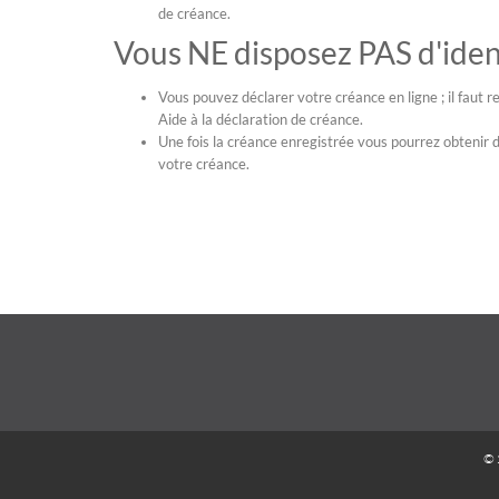
de créance.
Vous NE disposez PAS d'iden
Vous pouvez déclarer votre créance en ligne ; il faut
Aide à la déclaration de créance.
Une fois la créance enregistrée vous pourrez obtenir d
votre créance.
© 