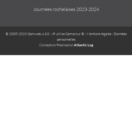
Journées rochelaises 2023-2024
© 2008-2026 Gemweb 4.3.0
- JR utilise
Gemarcur ©
-
Mentions légales
-
Données
personnelles
Conception/Réalisation
Atlantic Log