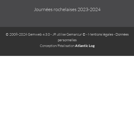
Journées rochelaises 2023-2024
© 2008-2026 Gemweb 4.3.0
- JR utilise
Gemarcur ©
-
Mentions légales
-
Données
personnelles
Conception/Réalisation
Atlantic Log