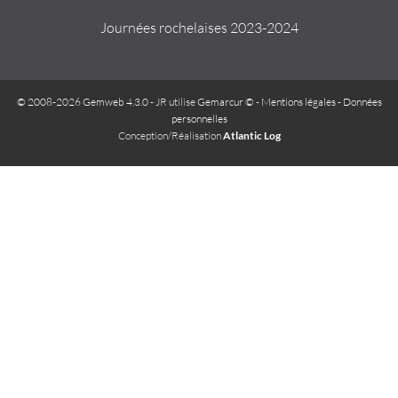
Journées rochelaises 2023-2024
© 2008-2026 Gemweb 4.3.0
- JR utilise
Gemarcur ©
-
Mentions légales
-
Données
personnelles
Conception/Réalisation
Atlantic Log