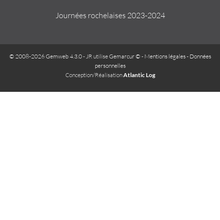
Journées rochelaises 2023-2024
© 2008-2026 Gemweb 4.3.0
- JR utilise
Gemarcur ©
-
Mentions légales
-
Données
personnelles
Conception/Réalisation
Atlantic Log