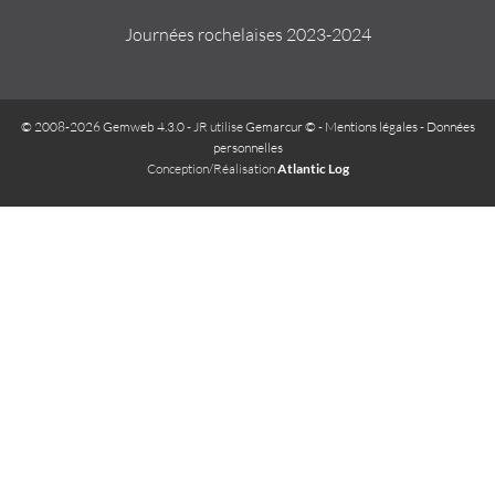
Journées rochelaises 2023-2024
© 2008-2026 Gemweb 4.3.0
- JR utilise
Gemarcur ©
-
Mentions légales
-
Données
personnelles
Conception/Réalisation
Atlantic Log