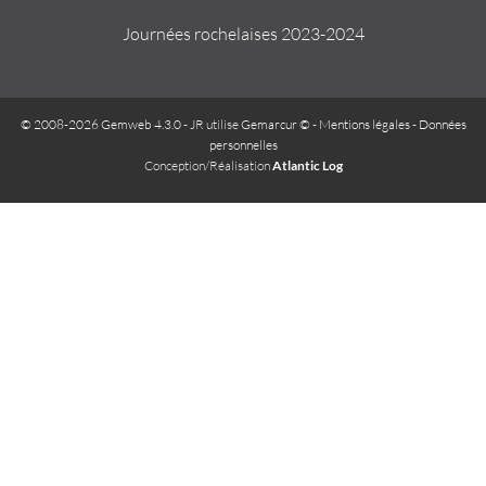
Journées rochelaises 2023-2024
© 2008-2026 Gemweb 4.3.0
- JR utilise
Gemarcur ©
-
Mentions légales
-
Données
personnelles
Conception/Réalisation
Atlantic Log